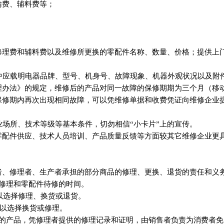
输费、辅料费等；
；
修理费和辅料费以及维修所更换的零配件名称、数量、价格；提供上
中应载明电器品牌、型号、机身号、故障现象、机器外观状况以及附
理办法》的规定，维修后的产品对同一故障的保修期期为三个月（移
保修期内再次出现相同故障，可以凭维修单据和收费凭证向维修企业
业场所、技术等级等基本条件，切勿相信“小卡片”上的宣传。
在零配件供应、技术人员培训、产品质量反馈等方面较其它维修企业更
者、修理者、生产者承担的部分商品的修理、更换、退货的责任和义
因修理和零配件待修的时间。
以选择修理、换货或退货。
可以选择换货或修理。
用的产品，凭修理者提供的修理记录和证明，由销售者负责为消费者