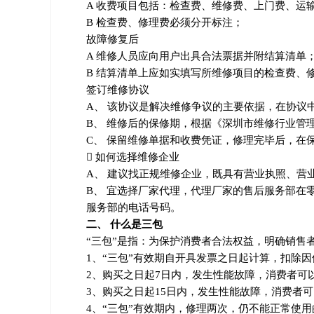
A 收费项目包括：检查费、维修费、上门费、运
B 检查费、修理费必须分开标注；
故障修复后
A 维修人员应向用户出具合法票据并附结算清单
B 结算清单上应如实填写所维修项目的检查费、
签订维修协议
A、 该协议是解决维修争议的主要依据，在协议
B、 维修后的保修期，根据《深圳市维修行业管
C、 保留维修单据和收费凭证，修理完毕后，在
 如何选择维修企业
A、 建议找正规维修企业，既具有营业执照、营
B、 宜选择厂家代理，代理厂家的售后服务部
服务部的电话号码。
二、 什么是三包
“三包”是指：为保护消费者合法权益，明确销售
1、“三包”有效期自开具发票之日起计算，扣除
2、购买之日起7日内，发生性能故障，消费者可
3、购买之日起15日内，发生性能故障，消费者
4、“三包”有效期内，修理两次，仍不能正常使