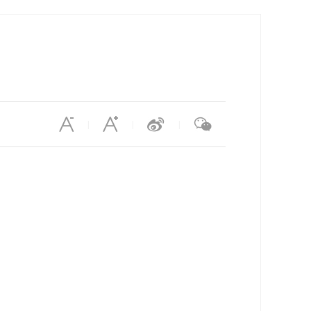
|
|
|